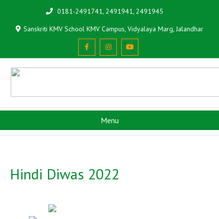
0181-2491741, 2491941, 2491945
Sanskriti KMV School KMV Campus, Vidyalaya Marg, Jalandhar
Menu
Hindi Diwas 2022